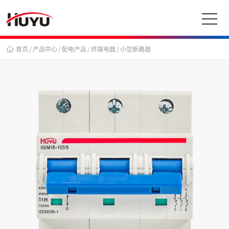
首页
/
产品中心
/
配电产品
/
终端电器
/
小型断路器