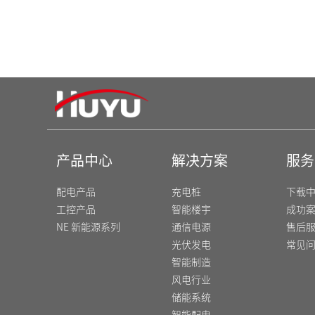
DZ47N-40 相线+中性线断路器
DZ47N
产品中心
解决方案
服务
配电产品
充电桩
下载
工控产品
智能楼宇
成功
NE 新能源系列
通信电源
售后
光伏发电
常见
智能制造
风电行业
储能系统