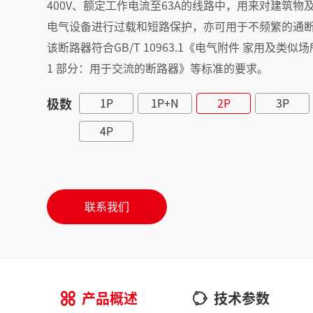
400V、额定工作电流至63A的线路中，用来对建筑
电气设备进行过载和短路保护，亦可用于不频繁的通
该断路器符合GB/T 10963.1《电气附件 家用及类
1 部分：用于交流的断路器》等标准的要求。
极数
1P
1P+N
2P
3P
4P
联系我们
产品概述
技术参数