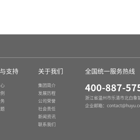
，e,k-63(Z) 小型断路器
DZ47N-63H 高分断
与支持
关于我们
全国统一服务热线
中心
集团简介
400-887-57
案例
发展历程
浙江省温州市乐清市北白象
服务
公司荣誉
企业邮箱：
contact@huyu.c
问题
社会责任
新闻资讯
联系我们