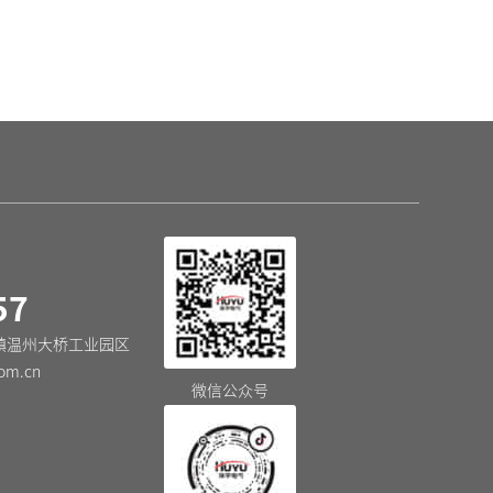
小型断路器
DZ47N-125(H) 大电流断路器
HU
57
镇温州大桥工业园区
om.cn
微信公众号