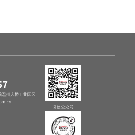
小型断路器
DZ47N-125(H) 大电流断路器
HU
57
镇温州大桥工业园区
om.cn
微信公众号