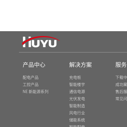
DZ47N-40 相线+中性线断路器
DZ47N
产品中心
解决方案
服务
配电产品
充电桩
下载
工控产品
智能楼宇
成功
NE 新能源系列
通信电源
售后
光伏发电
常见
智能制造
风电行业
储能系统