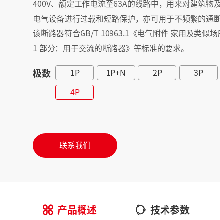
400V、额定工作电流至63A的线路中，用来对建筑
电气设备进行过载和短路保护，亦可用于不频繁的通
该断路器符合GB/T 10963.1《电气附件 家用及类
1 部分：用于交流的断路器》等标准的要求。
极数
1P
1P+N
2P
3P
4P
联系我们
产品概述
技术参数