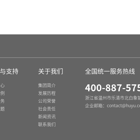
，e,k-63(Z) 小型断路器
DZ47N-63H 高分断
与支持
关于我们
全国统一服务热线
中心
集团简介
400-887-57
案例
发展历程
浙江省温州市乐清市北白象
服务
公司荣誉
企业邮箱：
contact@huyu.c
问题
社会责任
新闻资讯
联系我们